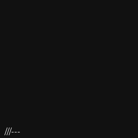
///---