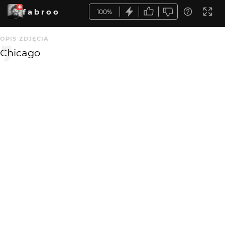
f a b r o o
100%
OPIS ZDJĘCIA
Chicago
KOMENTARZE
WYSYŁAM
dzemski
2 mies. temu
bdb
HheniekK
2 mies. temu
Mi też się podoba. Fajna tonacja
Greenhorn
2 mies. temu