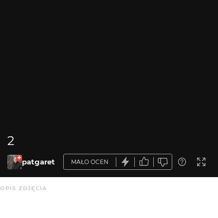
2
patgaret
MAŁO OCEN
OPIS ZDJĘCIA
...