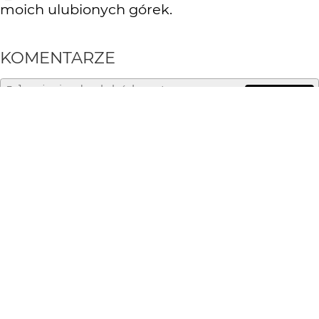
moich ulubionych górek.
KOMENTARZE
WYSYŁAM
annblue_photonature
2 mies. temu
@fotomarko dziękuję i pozdrawiam!
fotomarko
2 mies. temu
Sensoryczne
annblue_photonature
2 mies. temu
Dziękuję
@pomian3,
owszem górkę też pomalowało zachodzace słońce 😀
Pozdrawiam!