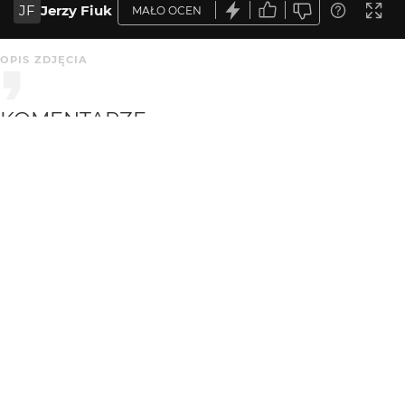
JF
Jerzy Fiuk
MAŁO OCEN
OPIS ZDJĘCIA
KOMENTARZE
WYSYŁAM
wiesiek
2 mies. temu
WI
+++
KATEGORIA
DODANE
Architektura
2 mies. temu
MARKA
MODEL
EDYTOR
NIKON
NIKON D300
Luminar Neo