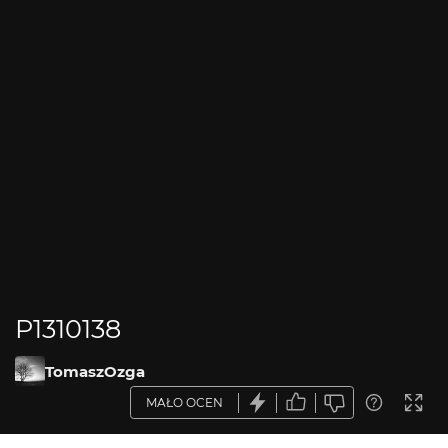
P1310138
TomaszOzga
MAŁO OCEN