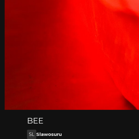
BEE
SL
Slawosuru