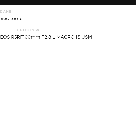
DANE
mies. temu
OBIEKTYW
 EOS R5
RF100mm F2.8 L MACRO IS USM
ISO
F
OGNISKOWA
CZAS EKSP.
om 11.3.3 (Android)
160
2.8
100
11.643856
UREVALUE
P. ŚWIATŁA
854
5
 OD
SLAWOSURU
: