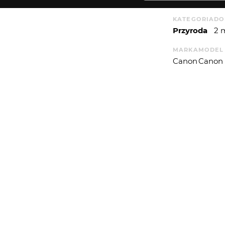
KATEGORIA
DO
Przyroda
2 
MARKA
MODEL
Canon
Canon
EDYTOR
Adobe Lightro
WYSYŁAM
T. EKSP.
APERT
1
2.970
WIĘCEJ