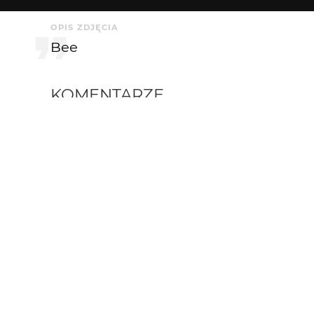
OPIS ZDJĘCIA
Bee
KOMENTARZE
Greenhorn
2 mies. temu
łaaadnie w locie złapana...
Piotr-M
2 mies. temu
śliczny kwadracik !!!
Bee
2 mies. temu
Ooo, moja koleżanka ;)