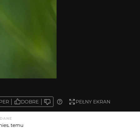
PER
DOBRE
PEŁNY EKRAN
DANE
mies. temu