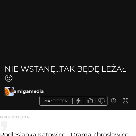
NIE WSTANĘ...TAK BĘDĘ LEŻAŁ
🙂
amigamedia
MAŁO OCEN
OPIS ZDJĘCIA
Podlesianka Katowice - Drama Zbrosławice