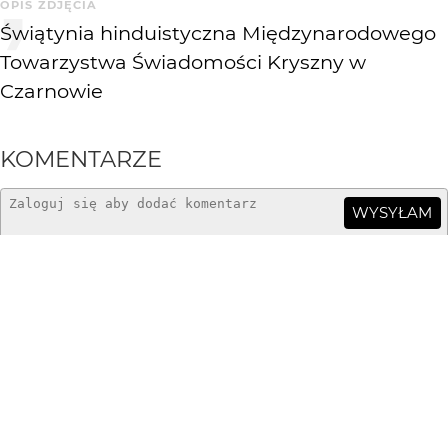
OPIS ZDJĘCIA
Świątynia hinduistyczna Międzynarodowego
Towarzystwa Świadomości Kryszny w
Czarnowie
KOMENTARZE
WYSYŁAM
Piotr-M
3 mies. temu
Bdb +++
dzemski
3 mies. temu
bardzo dobre
HheniekK
3 mies. temu