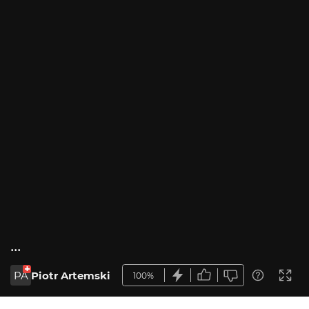
...
PA
Piotr Artemski
100%