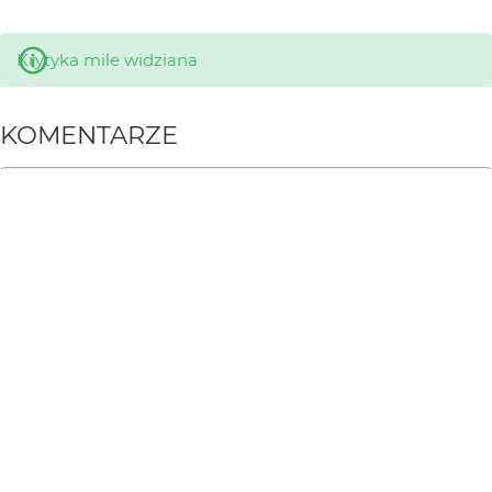
Krytyka mile widziana
KOMENTARZE
WYSYŁAM
HheniekK
3 mies. temu
He, he :) ++++
Mario7
3 mies. temu
+++:)
anma
3 mies. temu
AN
+++