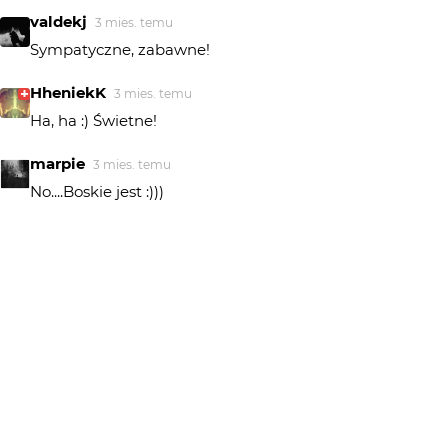
valdekj
3 mies. temu
Sympatyczne, zabawne!
HheniekK
3 mies. temu
Ha, ha :) Świetne!
marpie
3 mies. temu
No....Boskie jest :)))
rezon
3 mies. temu
Dziękuję za komentarze i wyróżnienie 😁
Big Don Ovich
3 mies. temu
To jest jedna z tych fotografii, które na długo zapadają w
pamięci. Gratuluję wyróżnienia.
maro
3 mies. temu
Pasażer na gape.