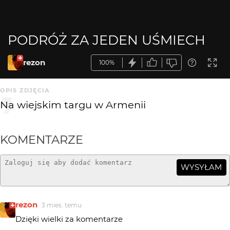
PODRÓŻ ZA JEDEN UŚMIECH
rezon
100%
OPIS ZDJĘCIA
Na wiejskim targu w Armenii
KOMENTARZE
WYSYŁAM
rezon
3 mies. temu
Dzięki wielki za komentarze