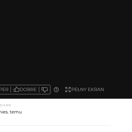
PER
DOBRE
PEŁNY EKRAN
DANE
mies. temu