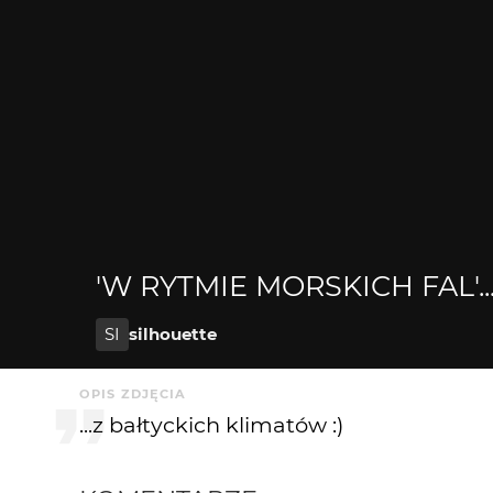
'W RYTMIE MORSKICH FAL'..
SI
silhouette
OPIS ZDJĘCIA
...z bałtyckich klimatów :)