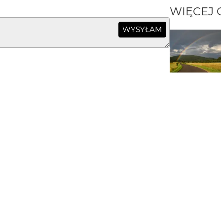
WIĘCEJ
WYSYŁAM
i sympatyczne komentarze :)
PORTFOLIO