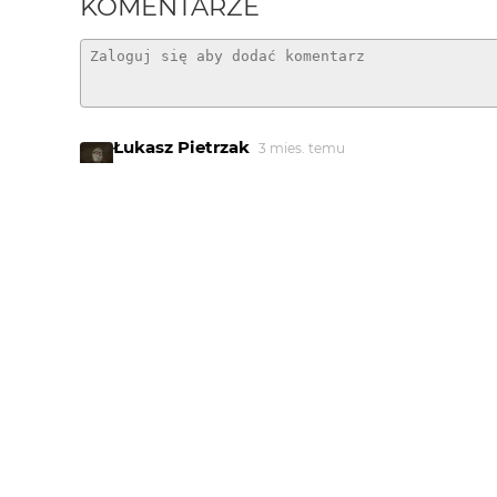
KOMENTARZE
Łukasz Pietrzak
3 mies. temu
bdb
silhouette
3 mies. temu
SI
Dzięki bardzo i tu za odwiedziny, miły odbiór 
@maro to on i nie został porwany :))
@Bee dzięki, taki był zamysł właśnie tej foty ;)
Blueman
3 mies. temu
+++ ... Bee w swdno tej historii
Piotr-M
3 mies. temu