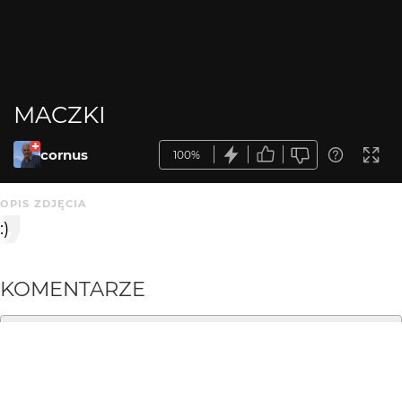
MACZKI
cornus
100%
OPIS ZDJĘCIA
:)
KOMENTARZE
WYSYŁAM