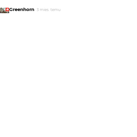
Greenhorn
3 mies. temu
świetne...
Blueman
3 mies. temu
... ciekawe!
Piotr-M
3 mies. temu
piękna jest ta praca, tytuł świetnie pasuje !!!
Big Don Ovich
3 mies. temu
Dla mnie jak szkielet parasolki. Piękne kolory.
marpie
3 mies. temu
Ładnie
anma
3 mies. temu
AN
Super