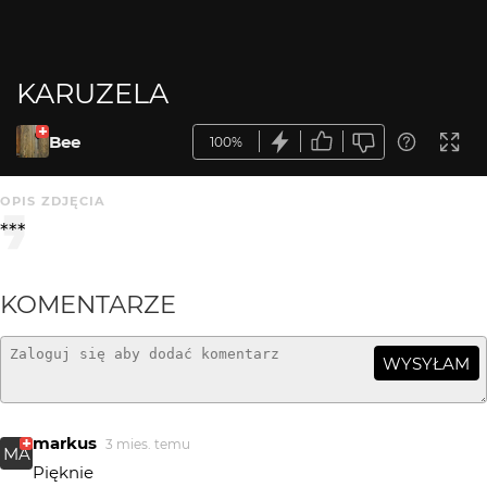
KARUZELA
Bee
100%
OPIS ZDJĘCIA
***
KOMENTARZE
WYSYŁAM
markus
3 mies. temu
MA
Pięknie