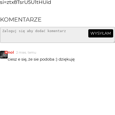
si=ztx8TsrU5U1tHUid
KOMENTARZE
WYSYŁAM
nol
2 mies. temu
ciesz e się, że sie podoba :) dziękuję
Greenhorn
3 mies. temu
+++!
Piotr-M
3 mies. temu
świetna robota !!!
marpie
3 mies. temu
Extra