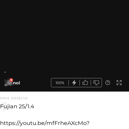
.
nol
100%
OPIS ZDJĘCIA
Fujian 25/1.4
https://youtu.be/mfFrheAXcMo?