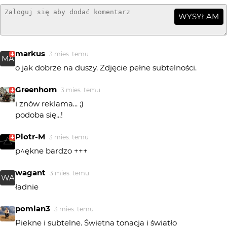
WYSYŁAM
markus
3 mies. temu
MA
o jak dobrze na duszy. Zdjęcie pełne subtelności.
Greenhorn
3 mies. temu
i znów reklama... ;)
podoba się...!
Piotr-M
3 mies. temu
p^ękne bardzo +++
wagant
3 mies. temu
WA
ładnie
pomian3
3 mies. temu
Piekne i subtelne. Świetna tonacja i światło