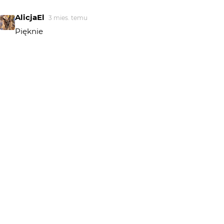
AlicjaEl
3 mies. temu
Pięknie
mariag36
3 mies. temu
Rózowy kielich pełen rześkiego nektaru :)
marpie
3 mies. temu
Delikatnie...pięknie
rezon
3 mies. temu
Ładnie, baśniowo
Big Don Ovich
3 mies. temu
Śliczne foto w pięknej, szampańskiej tonacji.
wiesiek
3 mies. temu
WI
++++