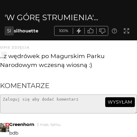
'W GÓRĘ STRUMIENIA'...
SI
silhouette
100%
OPIS ZDJĘCIA
...z wędrówek po Magurskim Parku
Narodowym wczesną wiosną :)
KOMENTARZE
WYSYŁAM
Greenhorn
3 mies. temu
bdb