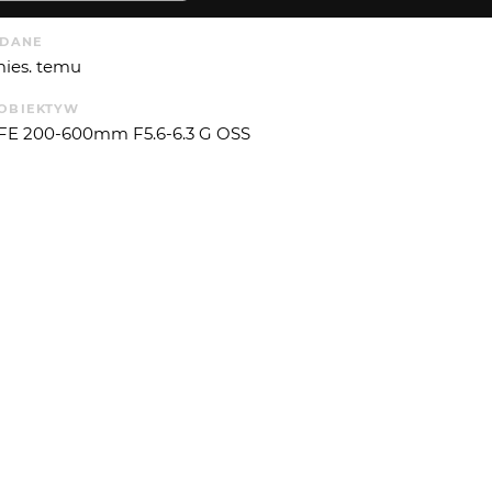
DANE
mies. temu
OBIEKTYW
FE 200-600mm F5.6-6.3 G OSS
ISO
F
OGNISKOWA
CZAS EKSP.
T. EKSP.
s Photos
3200
6.3
600
10.965784
4
UE
P. ŚWIATŁA
5
 OD
AMIGAMEDIA
: