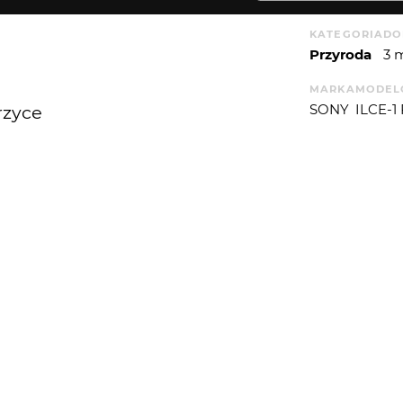
KATEGORIA
DO
Przyroda
3 
MARKA
MODEL
SONY
ILCE-1
rzyce
EDYTOR
600mm f/5.6-6.3 G OSS.
Adobe Expres
000 s-ISO-3200-Ogniskowa-600 mm.
APERTUREVAL
5.310704
WIĘCEJ
WYSYŁAM