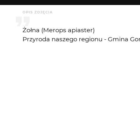
OPIS ZDJĘCIA
Żołna (Merops apiaster)
Przyroda naszego regionu - Gmina Go
Sony ILCE-1+Sony SEL200600G FE 200-
Przysłona: F/6,3-Czas ekspozycji-1/2
Krytyka mile widziana
KOMENTARZE