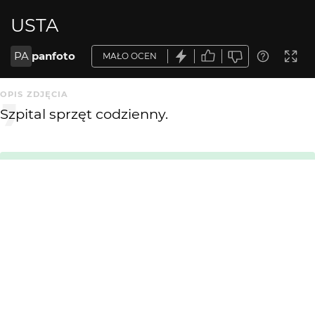
USTA
PA
panfoto
MAŁO OCEN
OPIS ZDJĘCIA
Szpital sprzęt codzienny.
Krytyka mile widziana
KOMENTARZE
WYSYŁAM