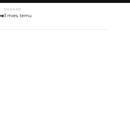
DODANE
ve
3 mies. temu
 OD
BLUEMAN
:
 AUTORA