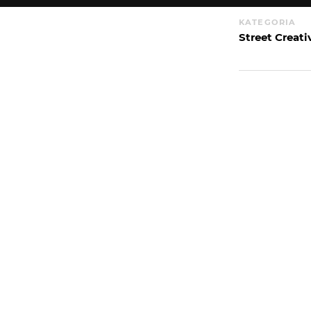
KATEGORIA
Street Creati
WIĘCEJ
WYSYŁAM
PORTFOLIO