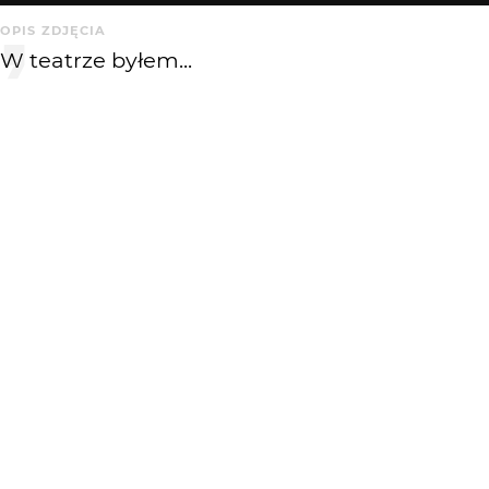
OPIS ZDJĘCIA
W teatrze byłem...
KOMENTARZE
WYSYŁAM
Greenhorn
3 mies. temu
+++!
GosiaKoss
3 mies. temu
GK
Widać, że fotele wygodne
KATEGORIA
DODANE
Martwa natura
3 mies. temu