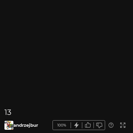
13
andrzejbur
100%