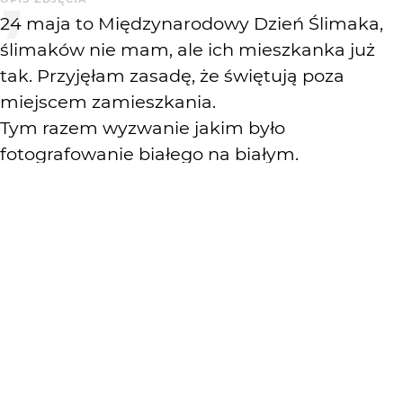
24 maja to Międzynarodowy Dzień Ślimaka,
ślimaków nie mam, ale ich mieszkanka już
tak. Przyjęłam zasadę, że świętują poza
miejscem zamieszkania.
Tym razem wyzwanie jakim było
fotografowanie białego na białym.
KOMENTARZE
WYSYŁAM
venge
3 mies. temu
@tacyt... czasami warto wprowadzić odrobinę odmiany
;)
@marpie... miło :)