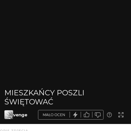
MIESZKAŃCY POSZLI
ŚWIĘTOWAĆ
venge
MAŁO OCEN
OPIS ZDJĘCIA