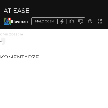
AT EASE
Blueman
MAŁO OCEN
OPIS ZDJĘCIA
-
KOMENTARZE
WYSYŁAM
Greenhorn
3 mies. temu
ładnie...
dzemski
3 mies. temu