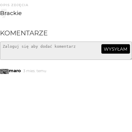
OPIS ZDJĘCIA
Brackie
KOMENTARZE
WYSYŁAM
maro
3 mies. temu
Dobre jest. Ja dostawiłbym jeszcze jedno piwo i zasłonił
drugie okno i pobawił się z ostroscią.
Big Don Ovich
3 mies. temu
Fajne.
Bee
3 mies. temu
Rozmyte tło buduje atmosferę, a samo piwo staje się