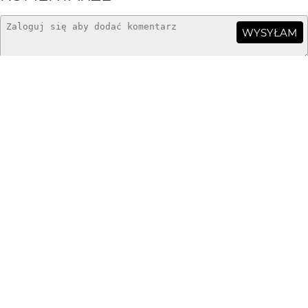
WYSYŁAM
Greenhorn
3 mies. temu
świetne jest...
luczywo
3 mies. temu
Ależ dobre! Doskonale sportretowałeś Artura. Chyba
czas wybrać się na focenie z Hesją. ;)
dzemski
3 mies. temu
świetne
Grzegorz Pawlak
3 mies. temu
Super
marpie
3 mies. temu