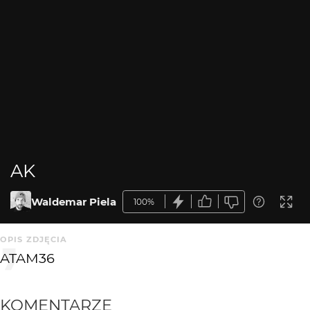
AK
Waldemar Piela
100%
OPIS ZDJĘCIA
ATAM36
KOMENTARZE