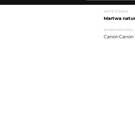
KATEGORIA
Martwa natu
MARKA
MODEL
Canon
Canon
EDYTOR
Adobe Lightro
WYSYŁAM
T. EKSP.
APERT
1
5.6556
WIĘCEJ