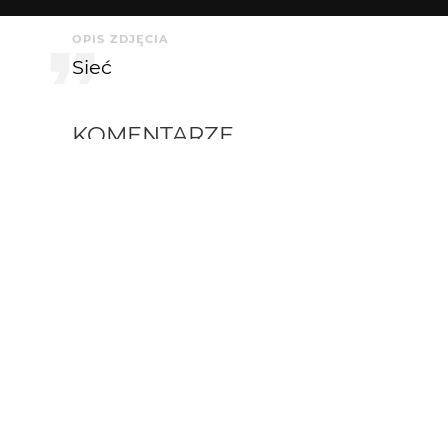
OPIS ZDJĘCIA
Sieć
KOMENTARZE
maro
3 mies. temu
Dobre