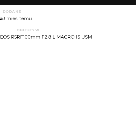
DODANE
ra
3 mies. temu
OBIEKTYW
 EOS R5
RF100mm F2.8 L MACRO IS USM
ISO
F
OGNISKOWA
CZAS EKSP.
om 11.3.2 (Android)
100
7.1
100
6.643856
UREVALUE
P. ŚWIATŁA
38
5
 OD
SLAWOSURU
: