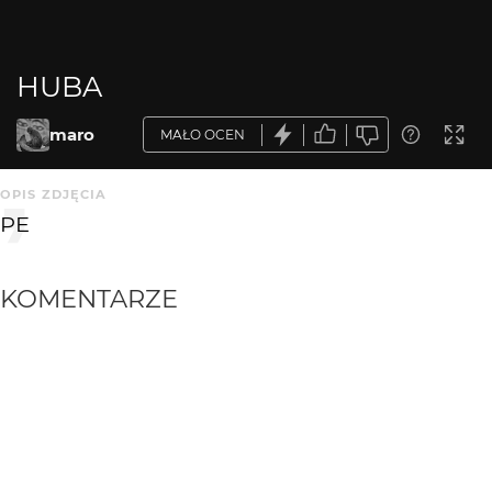
HUBA
maro
MAŁO OCEN
OPIS ZDJĘCIA
PE
KOMENTARZE
WYSYŁAM
anma
3 mies. temu
AN
+++