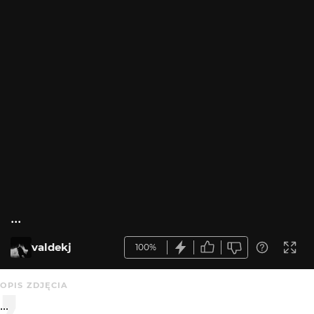
...
valdekj
100%
OPIS ZDJĘCIA
...