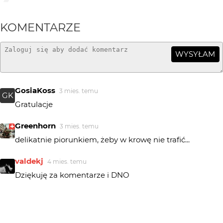
KOMENTARZE
WYSYŁAM
GosiaKoss
3 mies. temu
GK
Gratulacje
Greenhorn
3 mies. temu
delikatnie piorunkiem, żeby w krowę nie trafić...
valdekj
4 mies. temu
Dziękuję za komentarze i DNO
annuszka0112
4 mies. temu
AN
Super;)