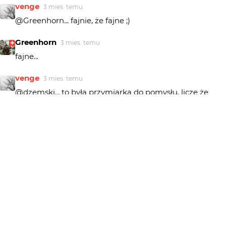
venge
3 mies. temu
@Greenhorn... fajnie, że fajne ;)
Greenhorn
3 mies. temu
fajne...
venge
3 mies. temu
@dzemski... to była przymiarka do pomysłu, liczę że
dzemski
3 mies. temu
świetne
venge
3 mies. temu
@pomian3 ... miło :)
pomian3
3 mies. temu
podoba mi sie