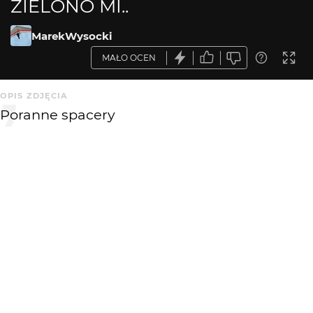
ZIELONO MI..
MarekWysocki
MAŁO OCEN
OPIS ZDJĘCIA
Poranne spacery
KOMENTARZE
WYSYŁAM
Blueman
3 mies. temu
+++
KATEGORIA
DODANE