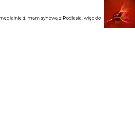
 medialnie ;), mam synową z Podlasia, więc do
wa natura to moja bajka poszukiwałam innych
u w mojej leciwej galerii :)
świetna galeria
PORTFOLIO