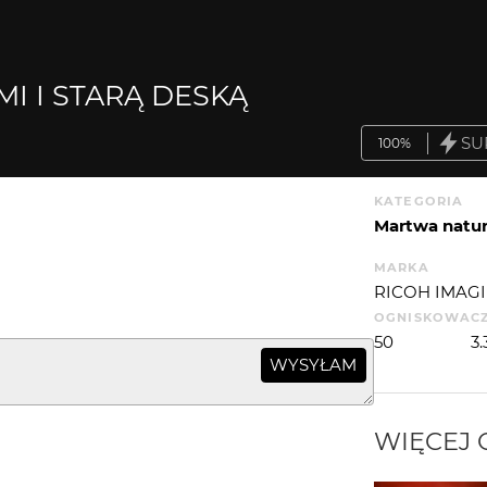
I I STARĄ DESKĄ
SU
100%
KATEGORIA
Martwa natu
MARKA
RICOH IMAGI
OGNISKOWA
C
50
3
WYSYŁAM
WIĘCEJ