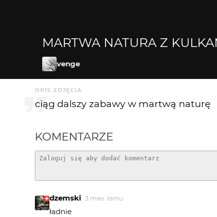
MARTWA NATURA Z KULKAM
venge
OPIS ZDJĘCIA
ciąg dalszy zabawy w martwą naturę
KOMENTARZE
dzemski
3 mies. temu
ładnie