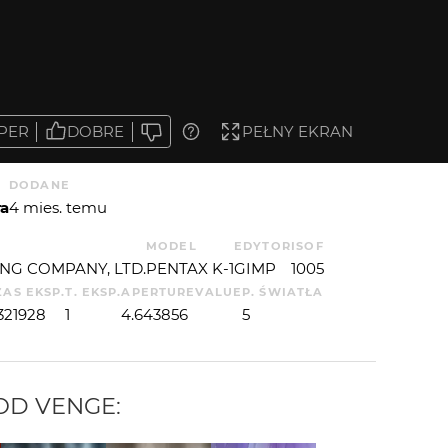
PER
DOBRE
PEŁNY EKRAN
DODANE
ra
4 mies. temu
MODEL
EDYTOR
ISO
F
NG COMPANY, LTD.
PENTAX K-1
GIMP
100
5
ZAS EKSP.
T. EKSP.
APERTUREVALUE
P. ŚWIATŁA
.321928
1
4.643856
5
 OD
VENGE
: