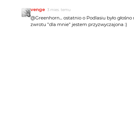
venge
3 mies. temu
@Greenhorn... ostatnio o Podlasiu było głośno
zwrotu "dla mnie" jestem przyzwyczajona :)
@pomian3... miło mi, zanim uznałam, że mart
tematów fotograficznych, co szczególnie widać t
pomian3
3 mies. temu
Uwielbiam tkie kompozycje i tak pokazywane, 
Greenhorn
3 mies. temu
podoba się dla mnie... ;)
(nie, nie jestem z Podlasia)
venge
4 mies. temu
@marpie... dziękuję:)
marpie
4 mies. temu
Bardzo ładna praca