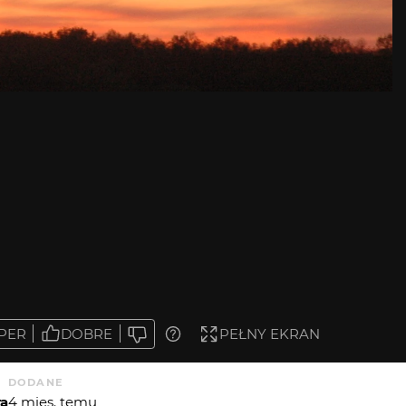
PER
DOBRE
PEŁNY EKRAN
DODANE
ra
4 mies. temu