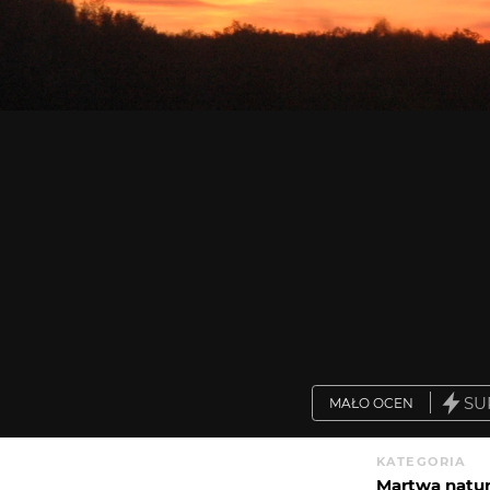
SU
MAŁO OCEN
KATEGORIA
Martwa natu