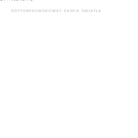
EDYTOR
F
OGNISKOWA
T. EKSP.
P. ŚWIATŁA
 D70
Ver.1.02
9
125
3
3
 OD
JAREK ZEGAREK
:
 AUTORA