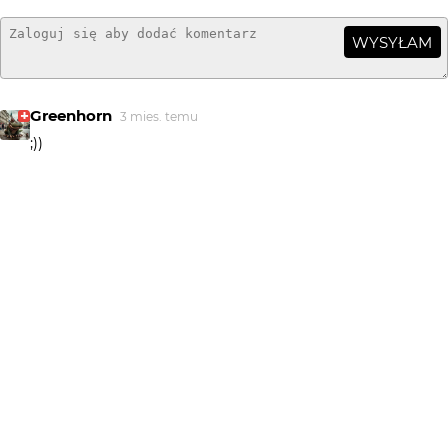
WYSYŁAM
Greenhorn
3 mies. temu
;))
venge
4 mies. temu
@Greenhorn... nie pamiętam ;) ale że lubię wędzone
ryby to pewnie tak :)
Greenhorn
4 mies. temu
;))
smaczna była?
venge
4 mies. temu
Dziękuje za chwilę zainteresowania..... @tacyt ... nic sie
nie stało ;)