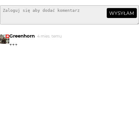
WYSYŁAM
Greenhorn
4 mies. temu
+++
dzemski
4 mies. temu
+++
klishka
4 mies. temu
KL
Piękny widok!
aston martin
4 mies. temu
Ładnie👍👏👏👏
maro
4 mies. temu
Dobre