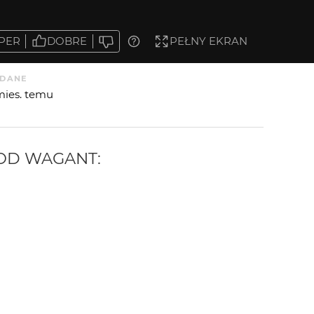
PER
DOBRE
PEŁNY EKRAN
DANE
mies. temu
 OD
WAGANT
: