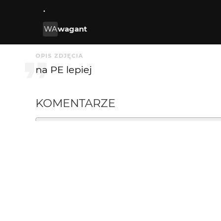
.
WA
wagant
OPIS ZDJĘCIA
na PE lepiej
KOMENTARZE
annuszka0112
4 mies. temu
AN
BDB:)
mbawilk
4 mies. temu
MB
+++