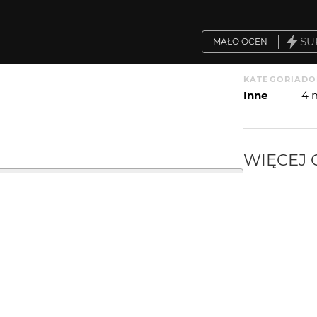
SU
MAŁO OCEN
KATEGORIA
DO
Inne
4 
WIĘCEJ
WYSYŁAM