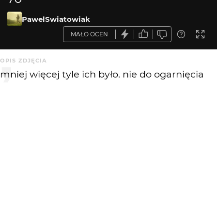
PawelSwiatowiak
MAŁO OCEN
OPIS ZDJĘCIA
mniej więcej tyle ich było. nie do ogarnięcia
na jednym kadrze
KOMENTARZE
WYSYŁAM
Piotr-M
4 mies. temu
fajnie wyszło 👍