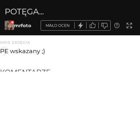
POTĘGA...
mrfoto
MAŁO OCEN
OPIS ZDJĘCIA
PE wskazany ;)
KOMENTARZE
WYSYŁAM
Greenhorn
4 mies. temu
widać walkę..., powolną, ale walkę
dzemski
4 mies. temu