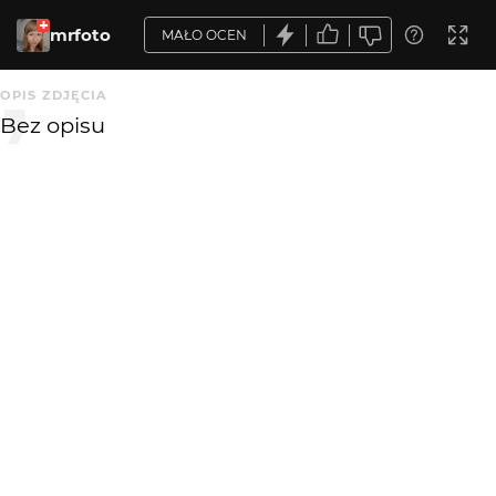
mrfoto
MAŁO OCEN
OPIS ZDJĘCIA
Bez opisu
KOMENTARZE
WYSYŁAM
Ewa J.
4 mies. temu
pięknie
KATEGORIA
DODANE
Krajobraz
4 mies. temu