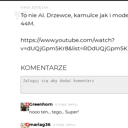
OPIS ZDJĘCIA
To nie AI. Drzewce, kamulce jak i model
44M.
https://www.youtube.com/watch?
v=dUQjGpm5Kr8&list=RDdUQjGpm5Kr
KOMENTARZE
Greenhorn
4 mies. temu
nooo ten... tego... Super!
mariag36
4 mies. temu