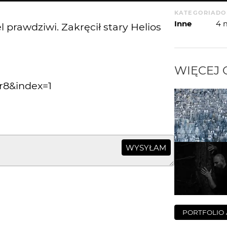
KATEGORIA
DO
Inne
4 
 prawdziwi. Zakręcił stary Helios
WIĘCEJ
8&index=1
WYSYŁAM
PORTFOLIO