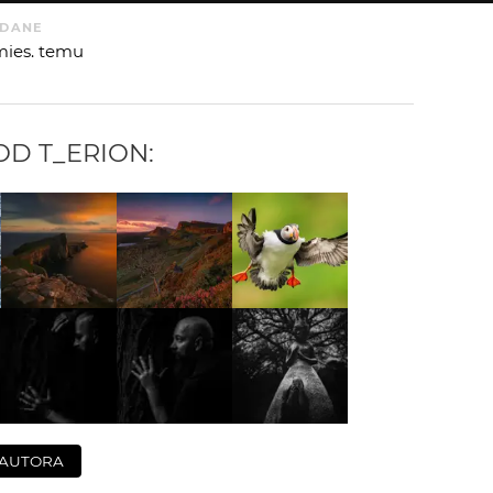
DANE
mies. temu
 OD
T_ERION
:
 AUTORA