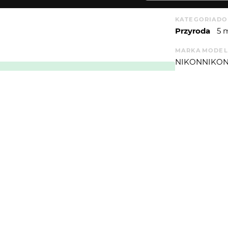
KATEGORIA
DO
Przyroda
5 
MARKA
MODEL
NIKON
NIKON
EDYTOR
Lightroom Cla
APERTUREVAL
6.33985
WYSYŁAM
WIĘCEJ