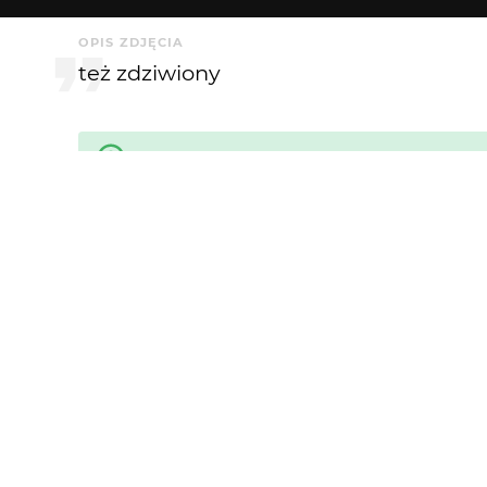
OPIS ZDJĘCIA
też zdziwiony
Krytyka mile widziana
KOMENTARZE