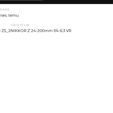
DANE
mies. temu
OBIEKTYW
 Z5_2
NIKKOR Z 24-200mm f/4-6.3 VR
ISO
F
OGNISKOWA
CZAS EKSP.
T. EKSP.
ssic
3200
9
200
8.643856
3
UE
P. ŚWIATŁA
5
 OD
JAKUB CZERNAL
: