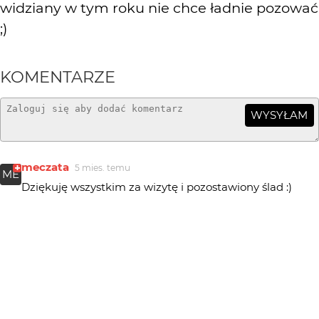
widziany w tym roku nie chce ładnie pozować
;)
KOMENTARZE
WYSYŁAM
meczata
5 mies. temu
ME
Dziękuję wszystkim za wizytę i pozostawiony ślad :)
@damianski - to właśnie ten bociek już wrócił. Wczoraj
wieczorem i dziś rano starałam się go nakłonić do
pozowania, ale nie chciał z gniazda zejść. Tak, że na
porządny kadr będzie trzeba trochę poczekać. Dzięki!:)
Dziękuje bardzo za DNO !
damianski
5 mies. temu