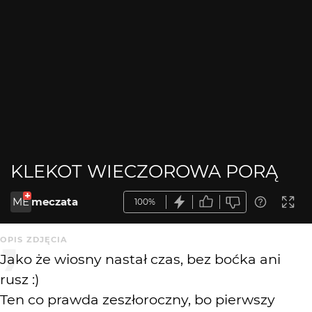
KLEKOT WIECZOROWA PORĄ
ME
meczata
100%
OPIS ZDJĘCIA
Jako że wiosny nastał czas, bez boćka ani
rusz :)
Ten co prawda zeszłoroczny, bo pierwszy