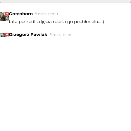
Greenhorn
5 mies. temu
tata poszedł zdjęcia robić i go pochłonęło... ;)
Grzegorz Pawlak
5 mies. temu
Bdb
Piotr-M
5 mies. temu
hehe, fajne bardzo jest to foto :) +++
Bartosz-Slomkowski
5 mies. temu
BS
Urocze uszatki, świetne foto
klishka
5 mies. temu
KL
Piekna rodzinka, mimo ze troche niekompletna ale
jestem pewna za tata wroci🤩
marpie
5 mies. temu