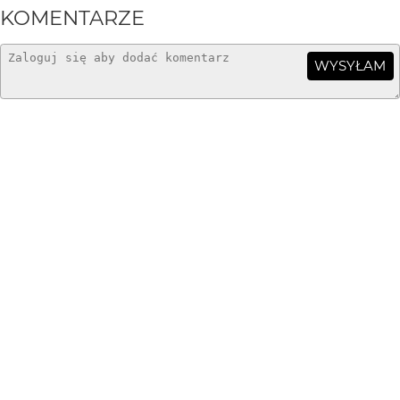
KOMENTARZE
WYSYŁAM
Greenhorn
5 mies. temu
za Piotrem...
wagant
5 mies. temu
WA
dobre
Piotr-M
5 mies. temu
fajny street 👏👍
marpie
5 mies. temu
Dziwne, że tutaj brak komentarzy....moim zdaniem
świtne jest