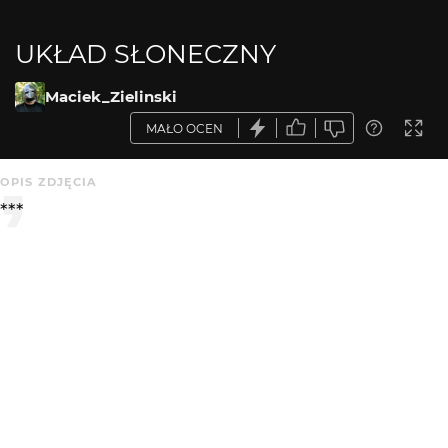
UKŁAD SŁONECZNY
Maciek_Zielinski
MAŁO OCEN
OPIS ZDJĘCIA
***
KOMENTARZE
WYSYŁAM
wiesiek
6 mies. temu
WI
bdb