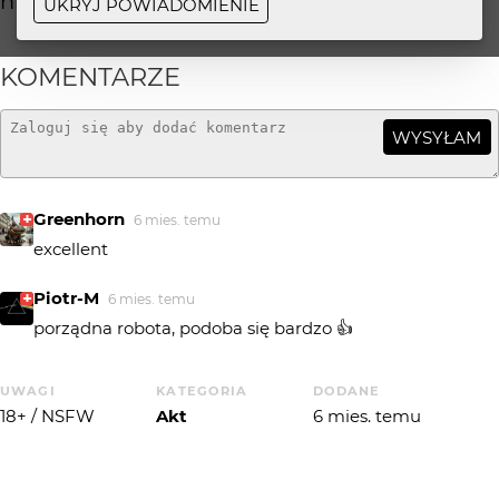
nie ucierpiało żadne zwierzę…
UKRYJ POWIADOMIENIE
KOMENTARZE
WYSYŁAM
Greenhorn
6 mies. temu
excellent
Piotr-M
6 mies. temu
porządna robota, podoba się bardzo 👍
UWAGI
KATEGORIA
DODANE
18+ / NSFW
Akt
6 mies. temu
MARKA
MODEL
OBIEKTYW
RICOH IMAGING
PENTAX K-1 Mark
smc PENTAX-DA