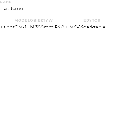
DANE
mies. temu
MODEL
OBIEKTYW
EDYTOR
lutions
OM-1
M.300mm F4.0 + MC-14
darktable
KOWA
T. EKSP.
P. ŚWIATŁA
1
5
 OD
SLAWKOJANIGA
: