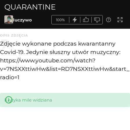
QUARANTINE
luczywo
100%
OPIS ZDJĘCIA
Zdjęcie wykonane podczas kwarantanny
Covid-19. Jedynie słuszny utwór muzyczny:
https://www.youtube.com/watch?
v=7NSXXttiwHw&list=RD7NSXXttiwHw&start_
radio=1
Krytyka mile widziana
KOMENTARZE