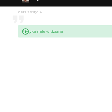
OPIS ZDJĘCIA
Krytyka mile widziana
KOMENTARZE
Zaziel
4 tyg. temu
Obecna populacja w tunelu do samozagłady.
markus
7 mies. temu
MA
Fajne mnie się podoba