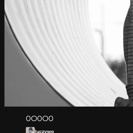
0O0O0
luczywo