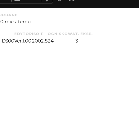
DODANE
10 mies. temu
EDYTOR
ISO
F
OGNISKOWA
T. EKSP.
 D300
Ver.1.00
200
2.8
24
3
 OD
LUCZYWO
: