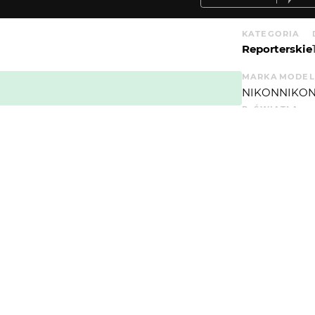
KATEGORIA
Reporterskie
MARKA
MODEL
NIKON
NIKON
P. ŚWIATŁA
5
WYSYŁAM
WIĘCEJ