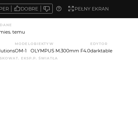
PER
DOBRE
PEŁNY EKRAN
DANE
 mies. temu
MODEL
OBIEKTYW
EDYTOR
lutions
OM-1
OLYMPUS M.300mm F4.0
darktable
ISKOWA
T. EKSP.
P. ŚWIATŁA
1
5
 OD
SLAWKOJANIGA
: