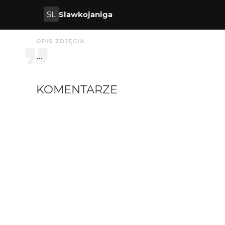
SL
Slawkojaniga
OPIS ZDJĘCIA
...
KOMENTARZE
HheniekK
10 mies. temu
+++++
wagant
10 mies. temu
WA
+++
a_Pole