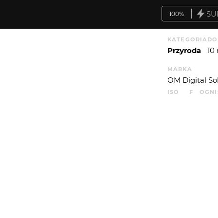
SU
100%
KATEGORIA
DO
Przyroda
10
MARKA
OM Digital So
ISO
F
OGN
10000
4.5
300
WYSYŁAM
WIĘCEJ