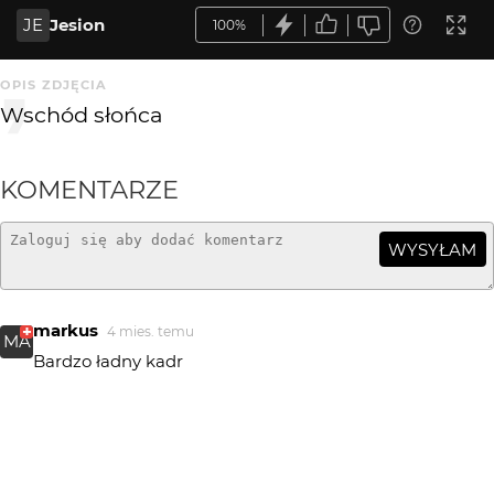
JE
Jesion
100%
OPIS ZDJĘCIA
Wschód słońca
KOMENTARZE
WYSYŁAM
markus
4 mies. temu
MA
Bardzo ładny kadr
Greenhorn
11 mies. temu
bdb!
Blueman
11 mies. temu